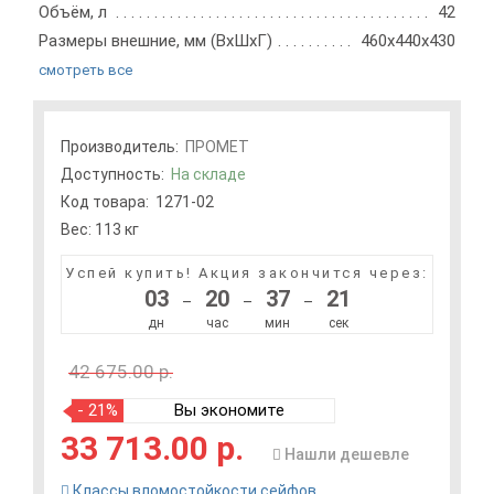
Объём, л
42
Размеры внешние, мм (ВхШхГ)
460x440x430
смотреть все
Производитель:
ПРОМЕТ
Доступность:
На складе
Код товара:
1271-02
Вес: 113 кг
Успей купить!
Акция закончится через:
03
20
37
20
–
–
–
дн
час
мин
сек
42 675.00 р.
- 21%
Вы экономите
33 713.00 р.
Нашли дешевле
Классы вломостойкости сейфов