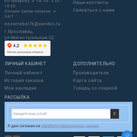
по телефону: ✔ Пн.-Пт. 9.00 -
Наши контакты
18.00
Связаться с нами
Онлайн приём заказов: ✔
24/7
novamebel76@yandex.ru
г.Ярославль,
ул.Магистральная,32
ЛИЧНЫЙ КАБИНЕТ
ДОПОЛНИТЕЛЬНО
Личный кабинет
Производители
История заказов
Карта сайта
Мои закладки
Товары со скидкой
РАССЫЛКА
Я даю согласие на
обработку персональных данных