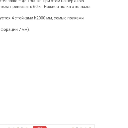
еллажа – до 1900 кг. При этом на верхнюю
олжна превышать 60 кг. Нижняя полка стеллажа
уется 4 стойками h2000 мм, семью полками
рфорации 7 мм).