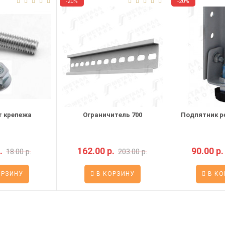
-20%
-20%
т крепежа
Ограничитель 700
Подпятник р
.
162.00 р.
90.00 р.
18.00 р.
203.00 р.
ОРЗИНУ
В КОРЗИНУ
В КО