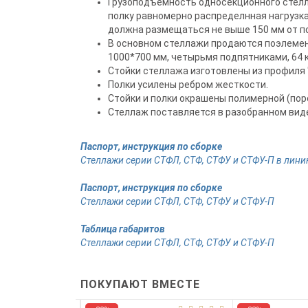
Грузоподъемность односекционного стелла
полку равномерно распределнная нагрузка
должна размещаться не выше 150 мм от п
В основном стеллажи продаются поэлемент
1000*700 мм, четырьмя подпятниками, 64 
Стойки стеллажа изготовлены из профиля 
Полки усилены ребром жесткости.
Стойки и полки окрашены полимерной (пор
Стеллаж поставляется в разобранном виде
Паспорт, инструкция по сборке
Стеллажи серии СТФЛ, СТФ, СТФУ и СТФУ-П в лин
Паспорт, инструкция по сборке
Стеллажи серии СТФЛ, СТФ, СТФУ и СТФУ-П
Таблица габаритов
Стеллажи серии СТФЛ, СТФ, СТФУ и СТФУ-П
ПОКУПАЮТ ВМЕСТЕ