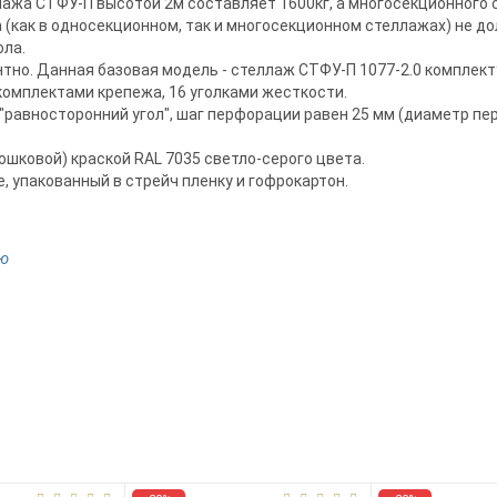
жа СТФУ-П высотой 2м составляет 1600кг, а многосекционного ст
 (как в односекционном, так и многосекционном стеллажах) не д
ола.
но. Данная базовая модель - стеллаж СТФУ-П 1077-2.0 комплект
комплектами крепежа, 16 уголками жесткости.
"равносторонний угол", шаг перфорации равен 25 мм (диаметр пе
ошковой) краской RAL 7035 светло-серого цвета.
, упакованный в стрейч пленку и гофрокартон.
ию