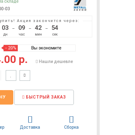
На складе
00-03
купить!
Акция закончится через:
03
09
42
54
–
–
–
дн
час
мин
сек
- 20%
Вы экономите
.00 р.
Нашли дешевле
НУ
БЫСТРЫЙ ЗАКАЗ
ер
Доставка
Сборка